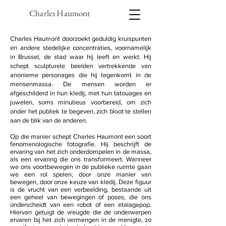
Charles Haumont
Charles Haumont doorzoekt geduldig kruispunten
en andere stedelijke concentraties, voornamelijk
in Brussel, de stad waar hij leeft en werkt. Hij
schept sculpturele beelden vertrekkende van
anonieme personages die hij tegenkomt in de
mensenmassa. De mensen worden er
afgeschilderd in hun kledij, met hun tatouages en
juwelen, soms minutieus voorbereid, om zich
onder het publiek te begeven, zich bloot te stellen
aan de blik van de anderen.
Op die manier schept Charles Haumont een soort
fenomenologische fotografie. Hij beschrijft de
ervaring van het zich onderdompelen in de massa,
als een ervaring die ons transformeert. Wanneer
we ons voortbewegen in de publieke ruimte gaan
we een rol spelen, door onze manier van
bewegen, door onze keuze van kledij. Deze figuur
is de vrucht van een verbeelding, bestaande uit
een geheel van bewegingen of poses, die ons
onderscheidt van een robot of een etalagepop.
Hiervan getuigt de vreugde die de onderwerpen
ervaren bij het zich vermengen in de menigte, zo